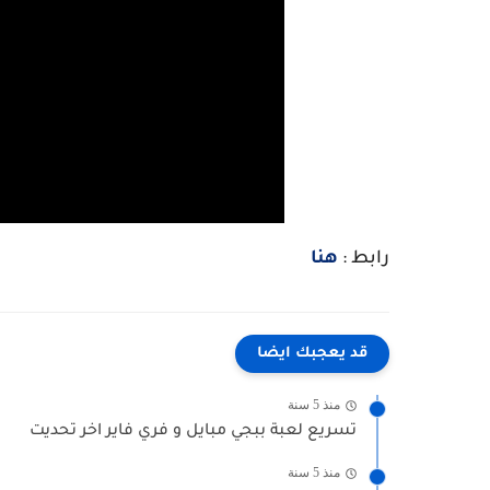
رابط :
هنا
قد يعجبك ايضا
منذ 5 سنة
تسريع لعبة ببجي مبايل و فري فاير اخر تحديت
منذ 5 سنة